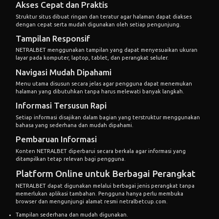
Akses Cepat dan Praktis
Struktur situs dibuat ringan dan teratur agar halaman dapat diakses
dengan cepat serta mudah digunakan oleh setiap pengunjung.
Tampilan Responsif
NETRALBET menggunakan tampilan yang dapat menyesuaikan ukuran
layar pada komputer, laptop, tablet, dan perangkat seluler.
Navigasi Mudah Dipahami
Menu utama disusun secara jelas agar pengguna dapat menemukan
halaman yang dibutuhkan tanpa harus melewati banyak langkah.
Informasi Tersusun Rapi
Setiap informasi disajikan dalam bagian yang terstruktur menggunakan
bahasa yang sederhana dan mudah dipahami.
Pembaruan Informasi
Konten NETRALBET diperbarui secara berkala agar informasi yang
ditampilkan tetap relevan bagi pengguna.
Platform Online untuk Berbagai Perangkat
NETRALBET dapat digunakan melalui berbagai jenis perangkat tanpa
memerlukan aplikasi tambahan. Pengguna hanya perlu membuka
browser dan mengunjungi alamat resmi netralbetcup.com.
Tampilan sederhana dan mudah digunakan.