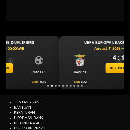
UEFA EUROPA LEAGUE QUALIFIERS
August 7, 2026 — 02:00 WIB
4 : 1
Previous
Next
BET NOW
Benfica
Heart of Midlothian
0.00
0.22
0.00
-0.36
TENTANG KAMI
BANTUAN
PERATURAN
INFORMASI BANK
HUBUNGI KAMI
KEBIJAKAN PRIVASI