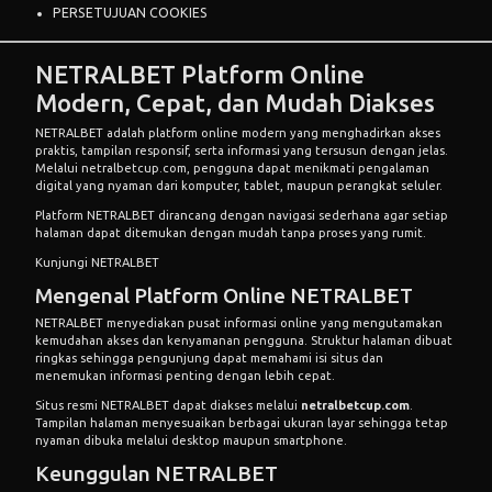
PERSETUJUAN COOKIES
NETRALBET Platform Online
Modern, Cepat, dan Mudah Diakses
NETRALBET adalah platform online modern yang menghadirkan akses
praktis, tampilan responsif, serta informasi yang tersusun dengan jelas.
Melalui netralbetcup.com, pengguna dapat menikmati pengalaman
digital yang nyaman dari komputer, tablet, maupun perangkat seluler.
Platform NETRALBET dirancang dengan navigasi sederhana agar setiap
halaman dapat ditemukan dengan mudah tanpa proses yang rumit.
Kunjungi NETRALBET
Mengenal Platform Online NETRALBET
NETRALBET menyediakan pusat informasi online yang mengutamakan
kemudahan akses dan kenyamanan pengguna. Struktur halaman dibuat
ringkas sehingga pengunjung dapat memahami isi situs dan
menemukan informasi penting dengan lebih cepat.
Situs resmi NETRALBET dapat diakses melalui
netralbetcup.com
.
Tampilan halaman menyesuaikan berbagai ukuran layar sehingga tetap
nyaman dibuka melalui desktop maupun smartphone.
Keunggulan NETRALBET