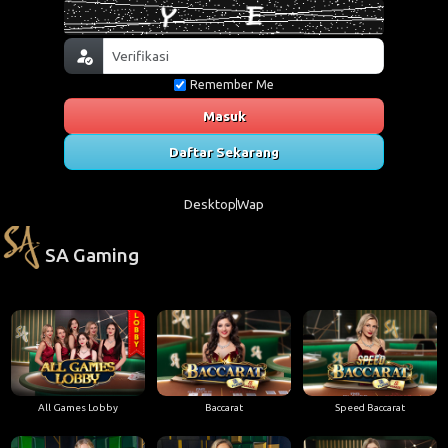
Remember Me
Masuk
Daftar Sekarang
Desktop
Wap
SA Gaming
All Games Lobby
Baccarat
Speed Baccarat