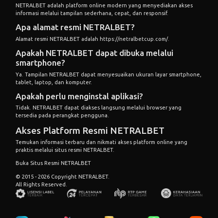
NETRALBET adalah platform online modern yang menyediakan akses
informasi melalui tampilan sederhana, cepat, dan responsif.
Apa alamat resmi NETRALBET?
Alamat resmi NETRALBET adalah
https://netralbetcup.com/
.
Apakah NETRALBET dapat dibuka melalui
smartphone?
Ya. Tampilan NETRALBET dapat menyesuaikan ukuran layar smartphone,
tablet, laptop, dan komputer.
Apakah perlu menginstal aplikasi?
Tidak. NETRALBET dapat diakses langsung melalui browser yang
tersedia pada perangkat pengguna.
Akses Platform Resmi NETRALBET
Temukan informasi terbaru dan nikmati akses platform online yang
praktis melalui situs resmi NETRALBET.
Buka Situs Resmi NETRALBET
© 2015 - 2026 Copyright NETRALBET.
All Rights Reserved.