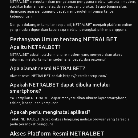
NETRALBET mengutamakan pengalaman pengguna melalui tampilan modern,
struktur halaman yang jelas, dan akses yang praktis. Setiap bagian situs
dirancang agar pengunjung dapat memperoleh informasi tanpa
kebingungan.
Dengan dukungan tampilan responsif, NETRALBET menjadi platform online
yang mudah digunakan kapan saja melalui perangkat pilihan pengguna.
Pertanyaan Umum tentang NETRALBET
Apa itu NETRALBET?
NETRALBET adalah platform online modern yang menyediakan akses
informasi melalui tampilan sederhana, cepat, dan responsif.
Apa alamat resmi NETRALBET?
Alamat resmi NETRALBET adalah
https://netralbetcup.com/
.
Apakah NETRALBET dapat dibuka melalui
smartphone?
Ya. Tampilan NETRALBET dapat menyesuaikan ukuran layar smartphone,
tablet, laptop, dan komputer.
Apakah perlu menginstal aplikasi?
Tidak. NETRALBET dapat diakses langsung melalui browser yang tersedia
pada perangkat pengguna.
Akses Platform Resmi NETRALBET