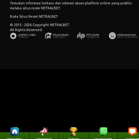
Temukan informasi terbaru dan nikmati akses platform online yang praktis
melalui situs resmi NETRALBET.
Buka Situs Resmi NETRALBET
© 2015 - 2026 Copyright NETRALBET.
All Rights Reserved.