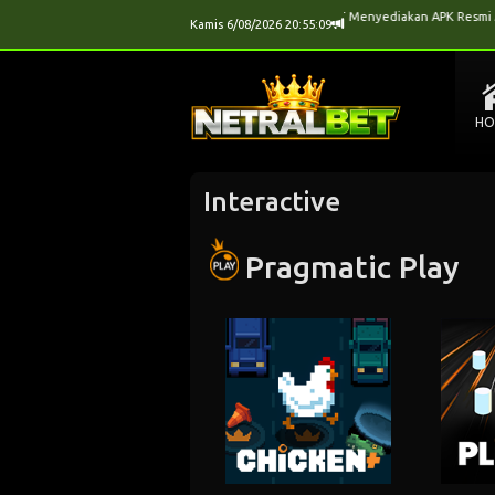
NETRALBET Menyediakan APK Resmi Agar P
Kamis 6/08/2026 20:55:10
HO
Interactive
Pragmatic Play