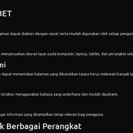
BET
halaman dapat diakses dengan cepat serta mudah digunakan oleh setiap pengun
nyesuaikan ukuran layar pada komputer, laptop, tablet, dan perangkat selu
mi
a dapat menemukan halaman yang dibutuhkan tanpa harus melewati banyak la
 terstruktur menggunakan bahasa yang sederhana dan mudah dipahami.
ar informasi yang ditampilkan tetap relevan bagi pengguna.
k Berbagai Perangkat