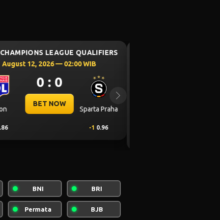
OTBALL F24 ELITE CLUB FRIENDLY
August 7, 2026 — 03:45 WIB
1 : 0
Next
BET NOW
ayern
e-Ajax
nchen
5
0.53
-0.25
-0.77
NOBU
Maybank
Mestika
Mega
UOB
BluBCA