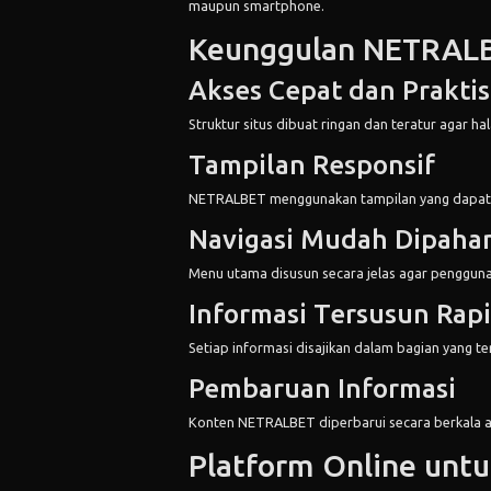
maupun smartphone.
Keunggulan NETRAL
Akses Cepat dan Praktis
Struktur situs dibuat ringan dan teratur agar 
Tampilan Responsif
NETRALBET menggunakan tampilan yang dapat me
Navigasi Mudah Dipaha
Menu utama disusun secara jelas agar penggun
Informasi Tersusun Rapi
Setiap informasi disajikan dalam bagian yang
Pembaruan Informasi
Konten NETRALBET diperbarui secara berkala ag
Platform Online untu