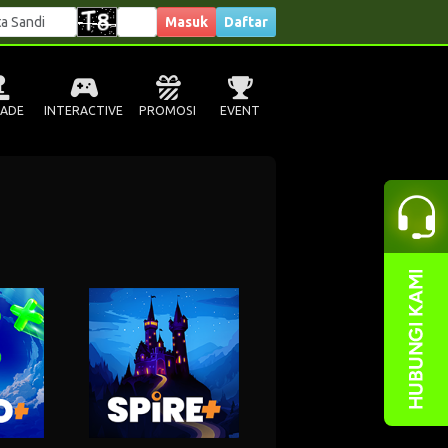
da !
NETRALBET Menyediakan APK Resmi Agar Permainan Semakin Mud
Masuk
Daftar
ADE
INTERACTIVE
PROMOSI
EVENT