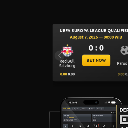
E-FOOTBALL F24 INTERNATIO
FRIENDLY
August 7, 2026 — 03:45 WIB
0 : 0
Previous
BET NOW
e-France
e-Sp
0.75
0.62
-0.75
BCA
Mand
CIMB
Dan