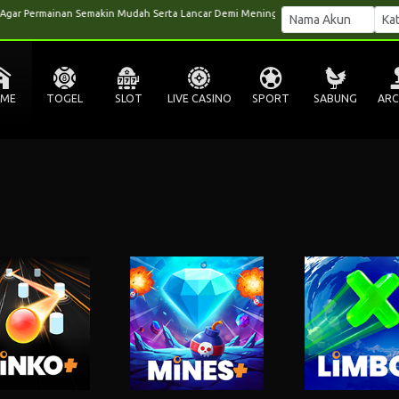
ermainan Semakin Mudah Serta Lancar Demi Meningkatkan Kenyamanan Bermain An
ME
TOGEL
SLOT
LIVE CASINO
SPORT
SABUNG
ARC