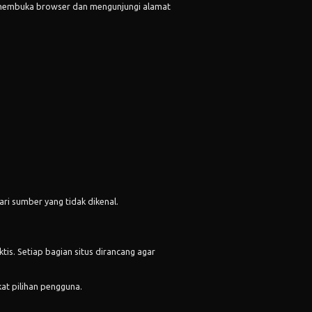
 membuka browser dan mengunjungi alamat
i sumber yang tidak dikenal.
s. Setiap bagian situs dirancang agar
at pilihan pengguna.