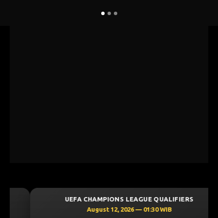
UEFA CHAMPIONS LEAGUE QUALIFIERS
August 12, 2026 — 01:30 WIB