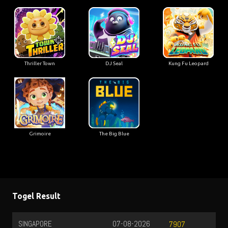
Thriller Town
DJ Seal
Kung Fu Leopard
Grimoire
The Big Blue
Togel Result
TOTOMACAU 2200
07-08-2026
9178