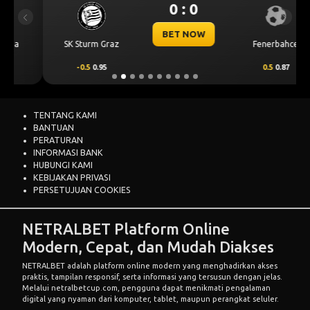
0 : 0
Previous
Next
BET NOW
SK Sturm Graz
Fenerbahce
-0.5
0.95
0.5
0.87
TENTANG KAMI
BANTUAN
PERATURAN
INFORMASI BANK
HUBUNGI KAMI
KEBIJAKAN PRIVASI
PERSETUJUAN COOKIES
NETRALBET Platform Online
Modern, Cepat, dan Mudah Diakses
NETRALBET adalah platform online modern yang menghadirkan akses
praktis, tampilan responsif, serta informasi yang tersusun dengan jelas.
Melalui netralbetcup.com, pengguna dapat menikmati pengalaman
digital yang nyaman dari komputer, tablet, maupun perangkat seluler.