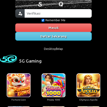
Remember Me
Masuk
Daftar Sekarang
Desktop
Wap
5G Gaming
Fortune Lion
Pinata 1000
Olympus Apollo