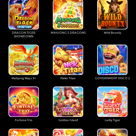
DRAGON TIGER
MAHJONG 5 DRAGONS
Wild Bounty
SHOWDOWN
Mahjong Ways 3+
Neko Titan
GOVERNMENT DISCO 2
Fortune Trio
Golden Island
Lucky Tiger