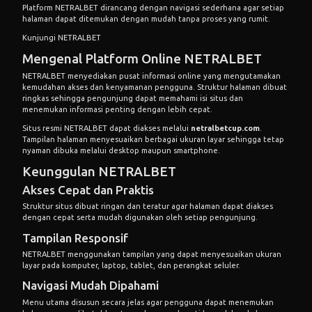
Platform NETRALBET dirancang dengan navigasi sederhana agar setiap
halaman dapat ditemukan dengan mudah tanpa proses yang rumit.
Kunjungi NETRALBET
Mengenal Platform Online NETRALBET
NETRALBET menyediakan pusat informasi online yang mengutamakan
kemudahan akses dan kenyamanan pengguna. Struktur halaman dibuat
ringkas sehingga pengunjung dapat memahami isi situs dan
menemukan informasi penting dengan lebih cepat.
Situs resmi NETRALBET dapat diakses melalui
netralbetcup.com
.
Tampilan halaman menyesuaikan berbagai ukuran layar sehingga tetap
nyaman dibuka melalui desktop maupun smartphone.
Keunggulan NETRALBET
Akses Cepat dan Praktis
Struktur situs dibuat ringan dan teratur agar halaman dapat diakses
dengan cepat serta mudah digunakan oleh setiap pengunjung.
Tampilan Responsif
NETRALBET menggunakan tampilan yang dapat menyesuaikan ukuran
layar pada komputer, laptop, tablet, dan perangkat seluler.
Navigasi Mudah Dipahami
Menu utama disusun secara jelas agar pengguna dapat menemukan