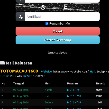
Remember Me
Masuk
Daftar Sekarang
Desktop
Wap
Hasil Keluaran
TOTOMACAU 1600
Website:
https://www.youtube.com/
, Hari:
Setiap Ha
Tutup:
15:30 WIB
, Result:
16:00 WIB
No
Tanggal
Hari
Pasaran
Result
1
06 Aug 2026
Kamis
MC16 - 751
0597
2
05 Aug 2026
Rabu
MC16 - 750
2900
3
04 Aug 2026
Selasa
MC16 - 749
1664
4
03 Aug 2026
Senin
MC16 - 748
7124