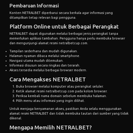
Pembaruan Informasi
Konten NETRALBET diperbarui secara berkala agar informasi yang
ditampilkan tetap relevan bagi pengguna.
Platform Online untuk Berbagai Perangkat
NETRALBET dapat digunakan melalui berbagai jenis perangkat tanpa
memerlukan aplikasi tambahan. Pengguna hanya perlu membuka browser
dan mengunjungi alamat resmi netralbetcup.com.
Tampilan sederhana dan mudah digunakan.
Halaman nyaman dibaca melalui smartphone.
Navigasi utama mudah ditemukan.
Informasi disusun secara ringkas dan terarah.
Akses tersedia melalui berbagai browser modern.
Cara Mengakses NETRALBET
Buka browser melalui komputer atau perangkat seluler.
Ketik alamat resmi netralbetcup.com pada kolom browser.
Periksa kembali nama domain sebelum membuka halaman.
Pilih menu atau informasi yang ingin dilihat.
Untuk menjaga kenyamanan akses, pastikan Anda selalu menggunakan
alamat resmi NETRALBET dan tidak membuka tautan dari sumber yang tidak
dikenal.
Mengapa Memilih NETRALBET?