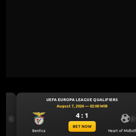
UEFA EUROPA LEAGUE QUALIFIERS
August 7, 2026 — 02:00 WIB
4 : 1
Previous
Ne
BET NOW
Benfica
Heart of Midlothian