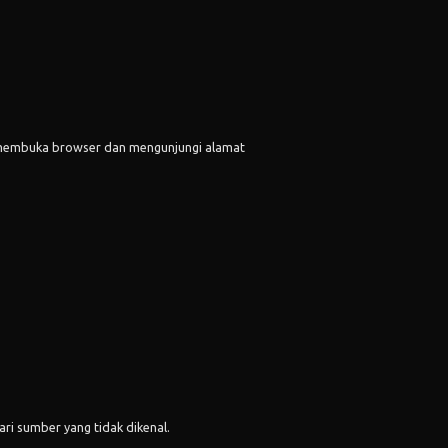
ey
Fenghuang
 membuka browser dan mengunjungi alamat
Gangsters
i sumber yang tidak dikenal.