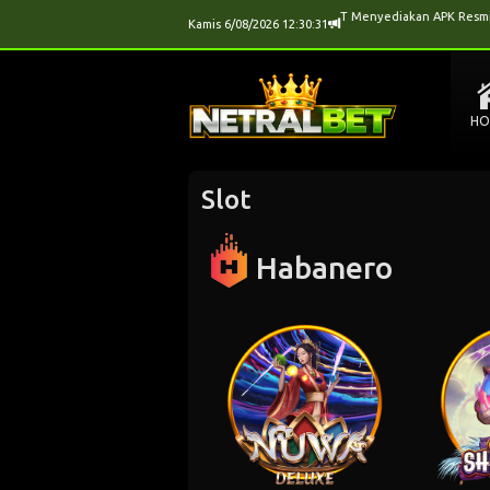
NETRALBET Menyediakan APK Resmi Agar Pe
Kamis 6/08/2026 12:30:32
HO
Slot
Habanero