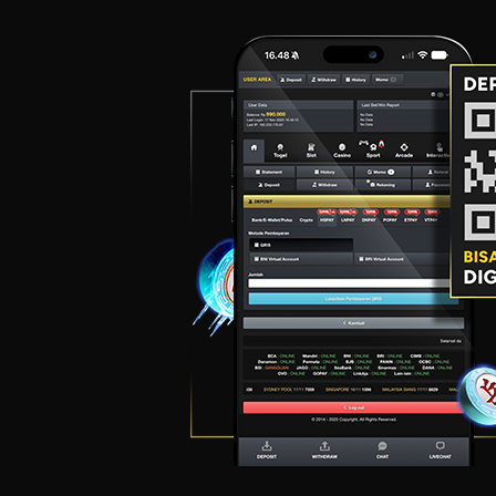
Kanes Inferno
Az
Pirates Plunder
Rid