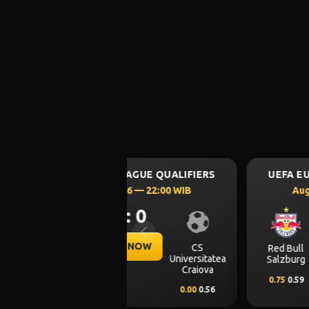
5/8/2026
5/8/2026
6/8/20
SG METRO
M
8814
6/8/2026
Safari Rumble
In
UEFA EUROPA LEAGUE QUALIFI
August 7, 2026 — 00:45 WIB
0 : 0
Previous
BET NOW
PAOK
Ander
Koi Koi Treasure
To
0.5
0.66
-0.5
-