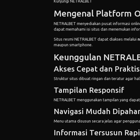
Mengenal Platform 
NETRALBET menyediakan pusat informasi onlin
dapat memahami isi situs dan menemukan inform
Presto!
Knoc
Situs resmi NETRALBET dapat diakses melalui
n
maupun smartphone.
Keunggulan NETRAL
Akses Cepat dan Praktis
Struktur situs dibuat ringan dan teratur agar 
Tampilan Responsif
NETRALBET menggunakan tampilan yang dapat me
Glam Rock
B
Navigasi Mudah Dipaha
Menu utama disusun secara jelas agar penggun
Informasi Tersusun Rapi
Setiap informasi disajikan dalam bagian yang