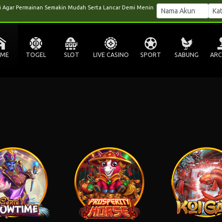
rmainan Semakin Mudah Serta Lancar Demi Meningkatkan Kenyamanan Bermain And
ME
TOGEL
SLOT
LIVE CASINO
SPORT
SABUNG
ARC