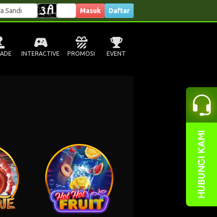
a !
NETRALBET Menyediakan APK Resmi Agar Permainan Semakin Mud
Masuk
Daftar
ADE
INTERACTIVE
PROMOSI
EVENT