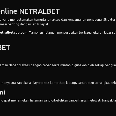
Online NETRALBET
e yang mengutamakan kemudahan akses dan kenyamanan pengguna. Struktur h
asi penting dengan lebih cepat.
kout Football
Egyptian Dreams
Zeus 2
etralbetcup.com
. Tampilan halaman menyesuaikan berbagai ukuran layar se
Deluxe
BET
halaman dapat diakses dengan cepat serta mudah digunakan oleh setiap pengun
nyesuaikan ukuran layar pada komputer, laptop, tablet, dan perangkat selu
ombs Away
Rolling Roger
Fire Roost
mi
a dapat menemukan halaman yang dibutuhkan tanpa harus melewati banyak la
 terstruktur menggunakan bahasa yang sederhana dan mudah dipahami.