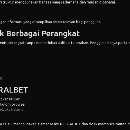
ar informasi yang ditampilkan tetap relevan bagi pengguna.
fy Scallywags
5 Mariachis
Cake Vall
k Berbagai Perangkat
jenis perangkat tanpa memerlukan aplikasi tambahan. Pengguna hanya perlu
n.
 Dead Escape
Gold Rush
Sparta
TRALBET
kat seluler.
 kolom browser.
mbuka halaman.
a selalu menggunakan alamat resmi NETRALBET dan tidak membuka tautan dar