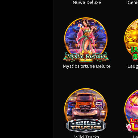
Nuwa Deluxe
Geni
Mystic Fortune Deluxe
Laug
Wild Trucks
La