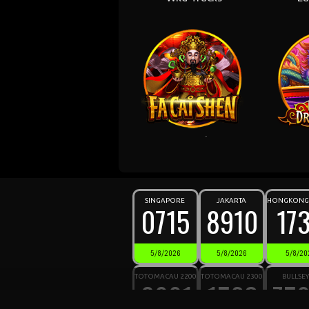
Fa Cai Shen
Fortu
SINGAPORE
JAKARTA
HONGKONG
0715
8910
17
5/8/2026
5/8/2026
5/8/20
TOTOMACAU 2200
TOTOMACAU 2300
BULLSE
0991
1563
75
Fa Cai Shen Deluxe
Stea