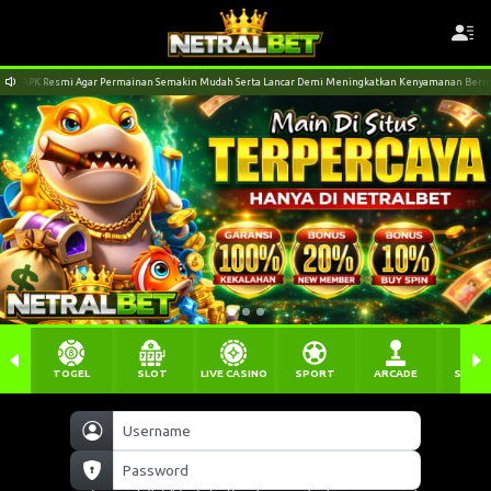
Resmi Agar Permainan Semakin Mudah Serta Lancar Demi Meningkatkan Kenyamanan Bermain Anda
TOGEL
SLOT
LIVE CASINO
SPORT
ARCADE
SABU